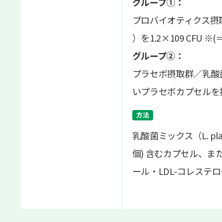
グループ①：
プロバイオティクス摂取群／乳酸
）を1.2×109 CFU
グループ②：
プラセボ摂取群／乳酸菌ミックス
いプラセボカプセルを摂
方法
乳酸菌ミックス（L. planta
個) 含むカプセル、ま
ール・LDL-コレス