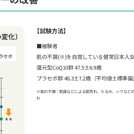
【試験方法】
■被験者
肌の不調(※)を自覚している健常日本人女性
還元型CoQ10群 47.5±6.9歳
プラセボ群 48.3±7.2歳（平均値±標準
※肌の不調：乾燥などによる肌荒れ、たるみ、シワなど
れ