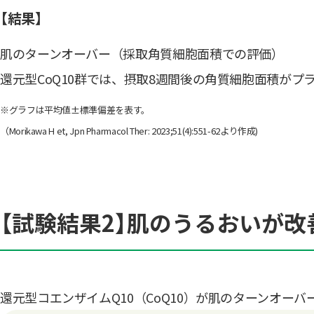
【結果】
肌のターンオーバー（採取角質細胞面積での評価）
還元型CoQ10群では、摂取8週間後の角質細胞面積が
※グラフは平均値±標準偏差を表す。
（Morikawa H et, Jpn Pharmacol Ther: 2023;51(4):551-62より作成)
【試験結果2】肌のうるおいが改
還元型コエンザイムQ10（CoQ10）が肌のターンオー